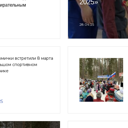
2025»
бирательным
28.04.25
мички встретили 8 марта
льшом спортивном
нике
25