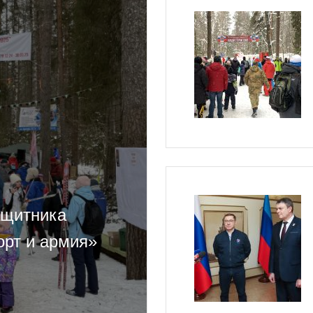
ащитника
орт и армия»