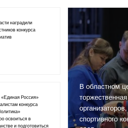
асти наградили
стников конкурса
иатив
В областном ц
торжественная
 «Единая Россия»
алистам конкурса
организаторов,
Политика»
спортивного ко
о освоиться в
нстве и подготовиться