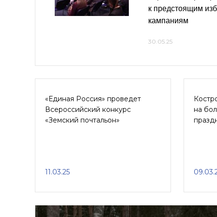
к предстоящим из
кампаниям
30.05.25
«Единая Россия» проведет
Костро
Всероссийский конкурс
на бо
«Земский почтальон»
празд
11.03.25
09.03.