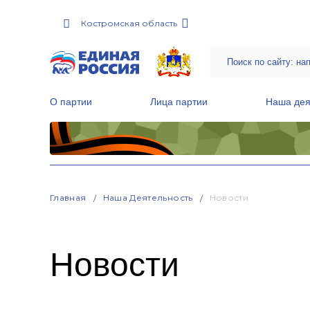
Костромская область
О партии
Лица партии
Наша дея
Местные общественные приемные Партии
Руководитель Региональной обще
Народная программа «Единой России»
Главная
Наша Деятельность
Новости
Новости