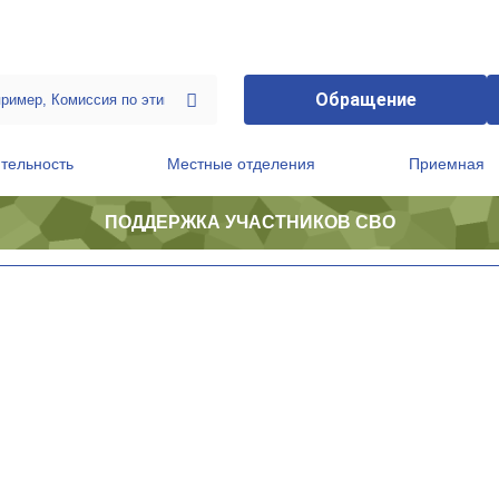
Обращение
тельность
Местные отделения
Приемная
ПОДДЕРЖКА УЧАСТНИКОВ СВО
ственной приемной Председателя Партии
Президиум регионального политического совета