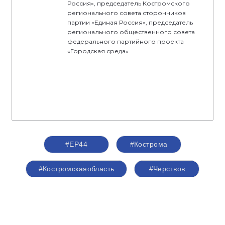
Россия», председатель Костромского
регионального совета сторонников
партии «Единая Россия», председатель
регионального общественного совета
федерального партийного проекта
«Городская среда»
#ЕР44
#Кострома
#Костромскаяобласть
#Черствов
#сторонникиЕР
#сторонники44
#сторонники