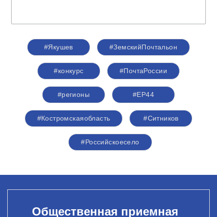
#Якушев
#ЗемскийПочтальон
#конкурс
#ПочтаРоссии
#регионы
#ЕР44
#Костромскаяобласть
#Ситников
#Российскоесело
Общественная приемная