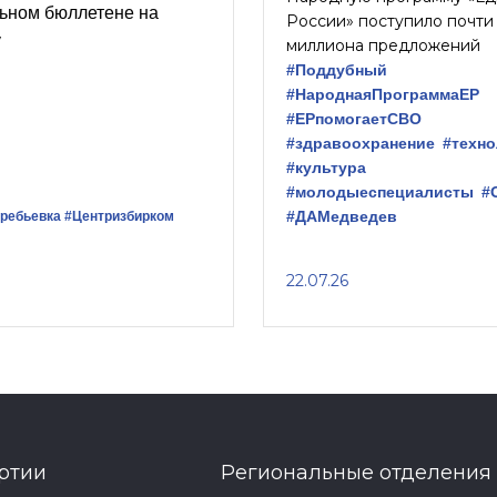
льном бюллетене на
России» поступило почти
у
миллиона предложений
#Поддубный
#НароднаяПрограммаЕР
#ЕРпомогаетСВО
#здравоохранение
#техн
#культура
#молодыеспециалисты
#
#ДАМедведев
ребьевка
#Центризбирком
22.07.26
ртии
Региональные отделения