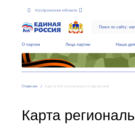
Костромская область
О партии
Лица партии
Наша дея
Местные общественные приемные Партии
Руководитель Региональной обще
Народная программа «Единой России»
Главная
Карта Региональных Отделений
Карта регионал