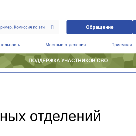
Обращение
тельность
Местные отделения
Приемная
ПОДДЕРЖКА УЧАСТНИКОВ СВО
ственной приемной Председателя Партии
Президиум регионального политического совета
ьных отделений