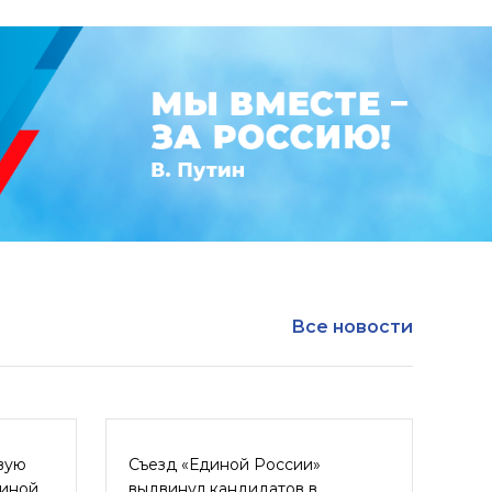
Все новости
вую
Съезд «Единой России»
диной
выдвинул кандидатов в