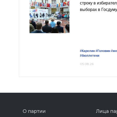
строку в избирате
выборах в Госдум
#Карелин
#Головин
#же
#бюллетени
05.08.26
О партии
Лица па