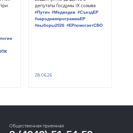
 три
депутаты Госдумы IX созыва
#Путин
#Медведев
#СъездЕР
#народнаяпрограммаЕР
#выборы2026
#ЕРпомогаетСВО
ологии
ОПК
28.06.26
Общественная приемная