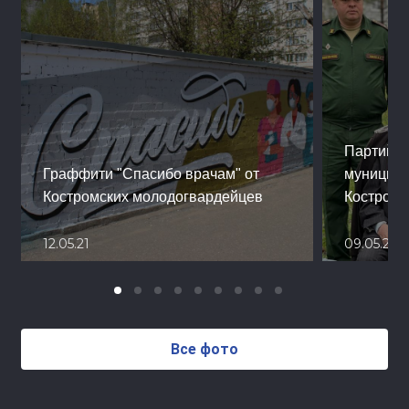
Партийны
Граффити "Спасибо врачам" от
муниципа
Костромских молодогвардейцев
Костромс
12.05.21
09.05.21
Все фото