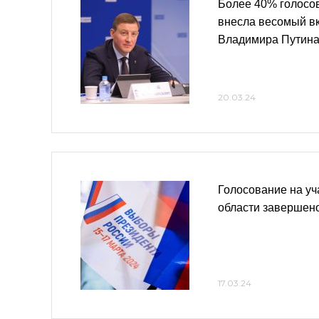
Более 40% голосо
внесла весомый вк
Владимира Путин
20.03.24
Голосование на уч
области завершен
17.03.24