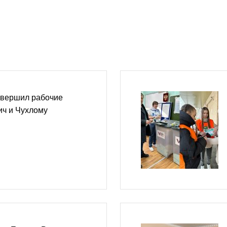
овершил рабочие
ич и Чухлому