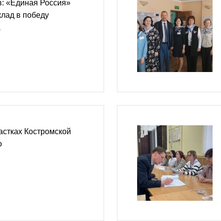
в: «Единая Россия»
лад в победу
а
астках Костромской
о