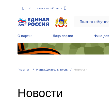
Костромская область
О партии
Лица партии
Наша дея
Местные общественные приемные Партии
Руководитель Региональной обще
Народная программа «Единой России»
Главная
Наша Деятельность
Новости
Новости