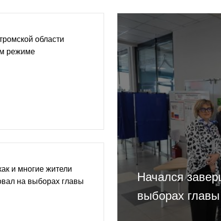
тромской области
ом режиме
как и многие жители
Начался завер
овал на выборах главы
выборах главы