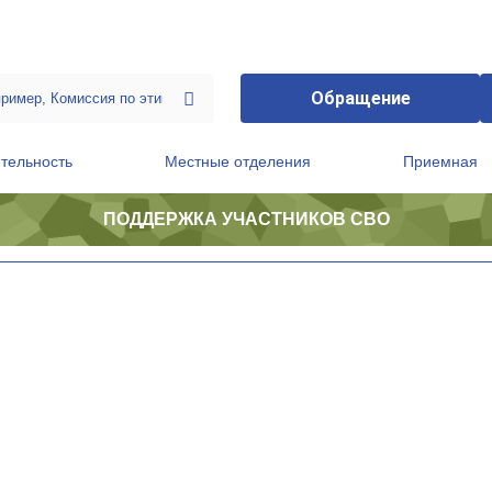
Обращение
тельность
Местные отделения
Приемная
ПОДДЕРЖКА УЧАСТНИКОВ СВО
ственной приемной Председателя Партии
Президиум регионального политического совета