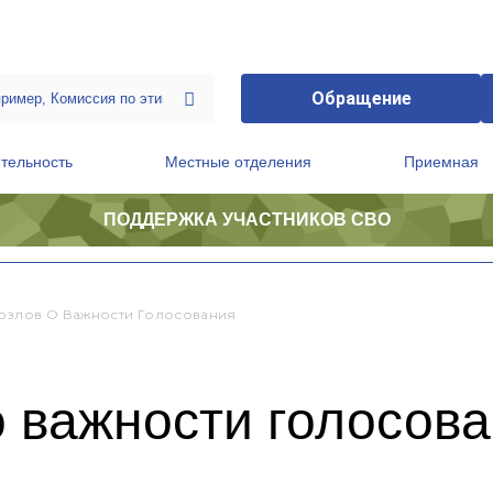
Обращение
тельность
Местные отделения
Приемная
ПОДДЕРЖКА УЧАСТНИКОВ СВО
ственной приемной Председателя Партии
Президиум регионального политического совета
озлов О Важности Голосования
 важности голосов