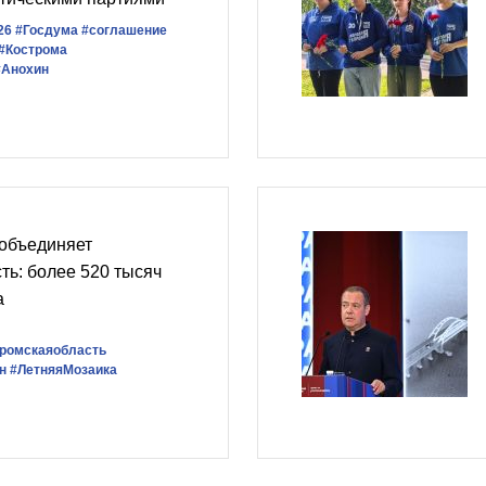
26
#Госдума
#соглашение
#Кострома
#Анохин
 объединяет
ть: более 520 тысяч
а
ромскаяобласть
н
#ЛетняяМозаика