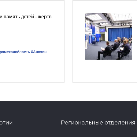
и память детей - жертв
ромскаяобласть
#Анохин
ртии
Региональные отделения