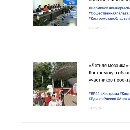
#Перминов
#выборы20
#Общественнаяпалата
#Костромскаяобласть
04.08.26
«Летняя мозаика»
Костромскую облас
участников проект
#ЕР44
#Кострома
#Кост
#ЕдинаяРоссия
#Анохи
31.07.26