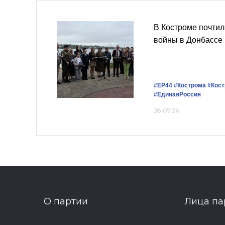
В Костроме почтил
войны в Донбассе
#ЕР44
#Кострома
#Кост
#ЕдинаяРоссия
28.07.26
О партии
Лица па