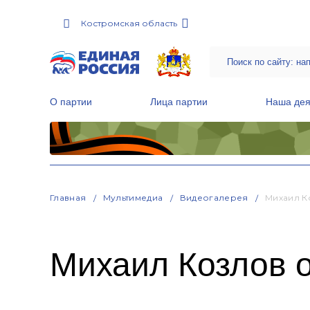
Костромская область
О партии
Лица партии
Наша дея
Местные общественные приемные Партии
Руководитель Региональной обще
Народная программа «Единой России»
Главная
Мультимедиа
Видеогалерея
Михаил К
Михаил Козлов о