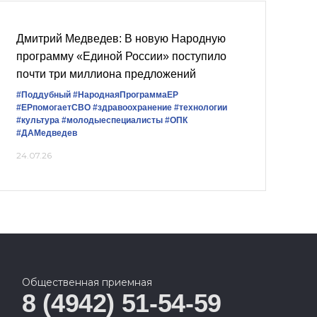
Дмитрий Медведев: В новую Народную
программу «Единой России» поступило
почти три миллиона предложений
#Поддубный
#НароднаяПрограммаЕР
#ЕРпомогаетСВО
#здравоохранение
#технологии
#культура
#молодыеспециалисты
#ОПК
#ДАМедведев
24.07.26
Общественная приемная
8 (4942) 51-54-59