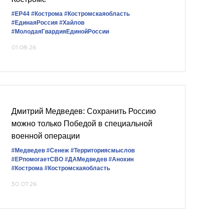
#ЕР44
#Кострома
#Костромскаяобласть
#‎ЕдинаяРоссия
#Хайлов
#МолодаяГвардияЕдинойРоссии
01.08.26
Дмитрий Медведев: Сохранить Россию
можно только Победой в специальной
военной операции
#Медведев
#Сенеж
#Территориясмыслов
#ЕРпомогаетСВО
#ДАМедведев
#Анохин
#Кострома
#Костромскаяобласть
30.07.26