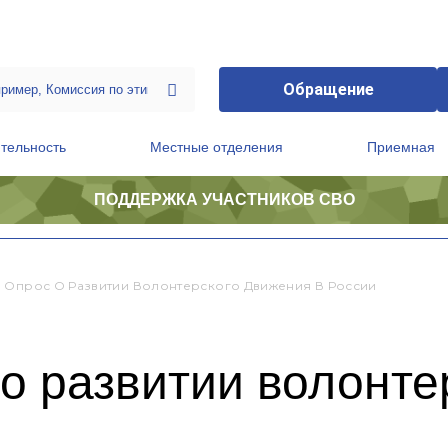
Обращение
тельность
Местные отделения
Приемная
ПОДДЕРЖКА УЧАСТНИКОВ СВО
ственной приемной Председателя Партии
Президиум регионального политического совета
 Опрос О Развитии Волонтерского Движения В России
о развитии волонте