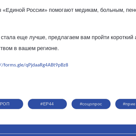
ы «Единой России» помогают медикам, больным, пе
ь стала еще лучше, предлагаем вам пройти короткий 
ством в вашем регионе.
://forms.gle/qPjdaaRg4ABt9pBz8
#РОП
#ЕР44
#соцопрос
#прие