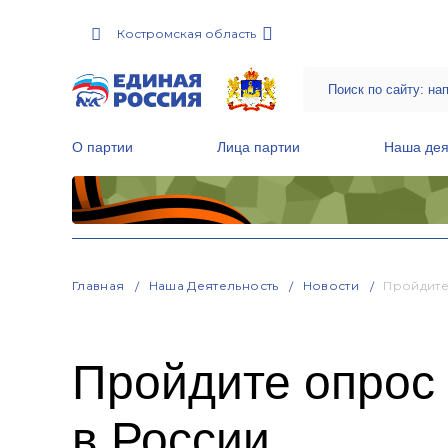
Костромская область
О партии
Лица партии
Наша дея
Местные общественные приемные Партии
Руководитель Региональной обще
Народная программа «Единой России»
Главная
Наша Деятельность
Новости
Пройдите
Пройдите опрос 
в России