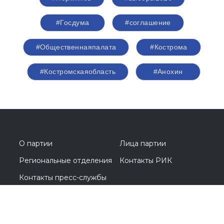
Перминов Сергей Николаевич
Первый заместитель председателя
Комитета Совета Федерации по
Регламенту и организации парламентской
деятельности
#Перминов
#выборы2026
#Госдума
#соглашение
#Общественнаяпалата
#Кострома
#Костромскаяобласть
#Анохин