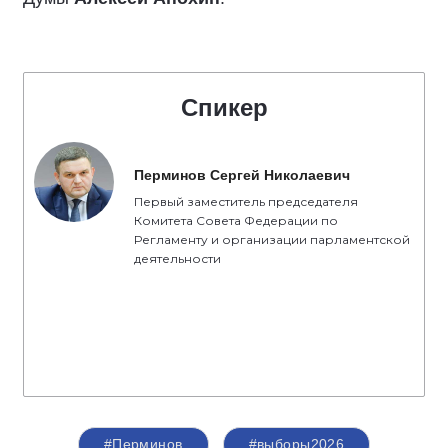
проходят в строгом соответствии с
избирательным законодательством. Люди
доверяют тем, кто честно трудится, кто открыт,
кто добросовестен перед нашими
избирателями. Это основные принципы, с
которыми партия «Единая Россия» вступает в
активную фазу избирательной кампании», -
отметил секретарь Костромского
регионального отделения партии «Единая
Россия», председатель Костромской областной
Думы
Алексей Анохин
.
Спикер