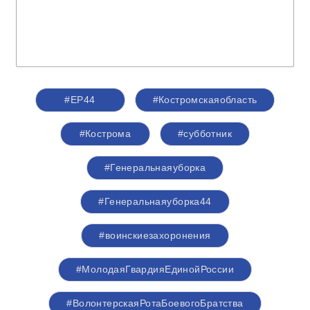
#ЕР44
#Костромскаяобласть
#Кострома
#субботник
#Генеральнаяуборка
#Генеральнаяуборка44
#воинскиезахоронения
#МолодаяГвардияЕдинойРоссии
#ВолонтерскаяРотаБоевогоБратства