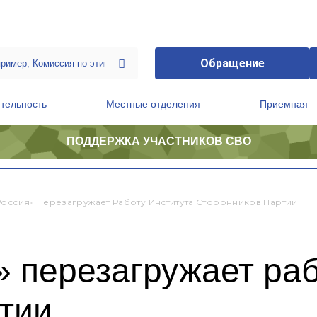
Обращение
тельность
Местные отделения
Приемная
ПОДДЕРЖКА УЧАСТНИКОВ СВО
ственной приемной Председателя Партии
Президиум регионального политического совета
Россия» Перезагружает Работу Института Сторонников Партии
 перезагружает раб
тии