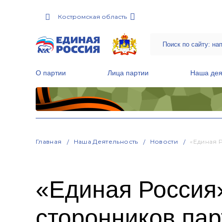
Костромская область
О партии
Лица партии
Наша дея
Местные общественные приемные Партии
Руководитель Региональной обще
Народная программа «Единой России»
Главная
Наша Деятельность
Новости
«Единая 
«Единая Россия»
сторонников пар