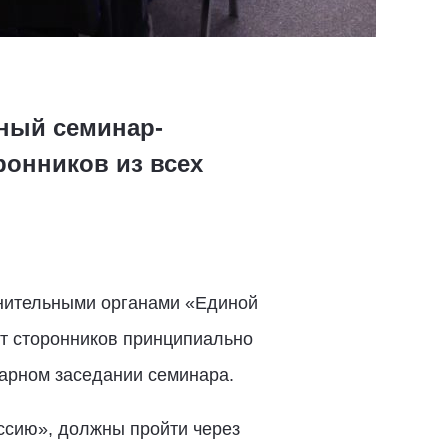
ный семинар-
ронников из всех
лнительными органами «Единой
ут сторонников принципиально
арном заседании семинара.
Россию», должны пройти через