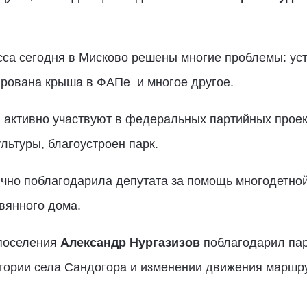
са сегодня в Мисково решены многие проблемы: ус
ирована крыша в ФАПе и многое другое.
активно участвуют в федеральных партийных проект
ьтуры, благоустроен парк.
ично поблагодарила депутата за помощь многодетно
вянного дома.
 поселения
Александр Нургазизов
поблагодарил пар
тории села Сандогора и изменении движения маршру