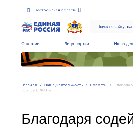
Костромская область
О партии
Лица партии
Наша дея
Местные общественные приемные Партии
Руководитель Региональной обще
Народная программа «Единой России»
Главная
Наша Деятельность
Новости
Благодар
Крыша В ФАПе
Благодаря соде