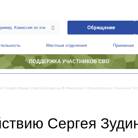
Обращение
тельность
Местные отделения
Приемная
ПОДДЕРЖКА УЧАСТНИКОВ СВО
ственной приемной Председателя Партии
Президиум регионального политического совета
я Содействию Сергея Зудина В Мисково Установлено Уличное О
йствию Сергея Зуди