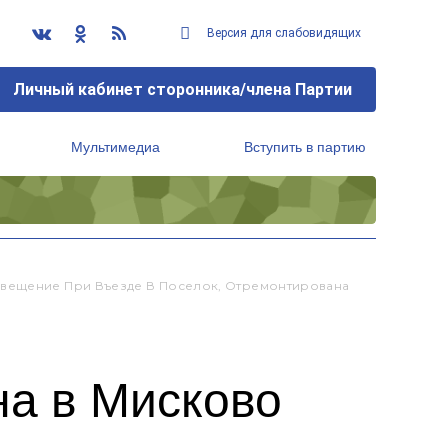
Версия для слабовидящих
Личный кабинет сторонника/члена Партии
Мультимедиа
Вступить в партию
Региональный исполнительный комитет
свещение При Въезде В Поселок, Отремонтирована
на в Мисково