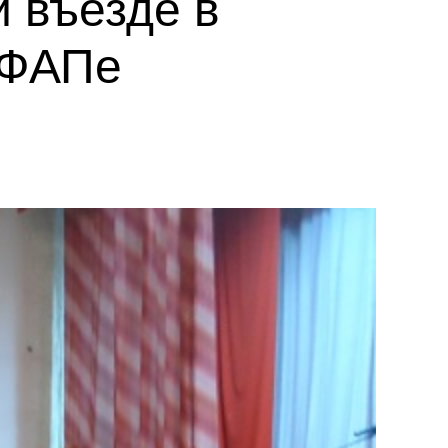
 въезде в
 ФАПе