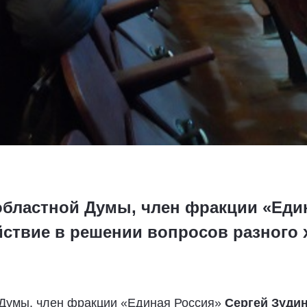
областной Думы, член фракции «Еди
йствие в решении вопросов разного 
 Думы, член фракции «Единая Россия»
Сергей Зуди