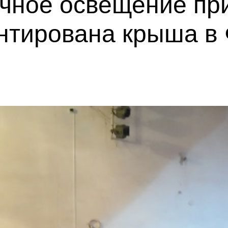
чное освещение при
онтирована крыша в