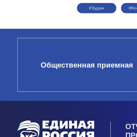
#Зудин
#Ко
Общественная приемная
ОТ
ПР