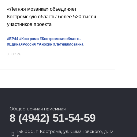
«Летняя мозаика» объединяет
Костромскую область: более 520 тысяч
участников проекта
#ЕР44
#Кострома
#Костромскаяобласть
#ЕдинаяРоссия
#Анохин
#ЛетняяМозаика
31.07.26
Общественная приемная
8 (4942) 51-54-59
156 000, г. Кострома, ул. Симановского, д. 12