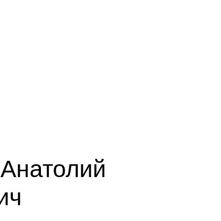
 Анатолий
ич