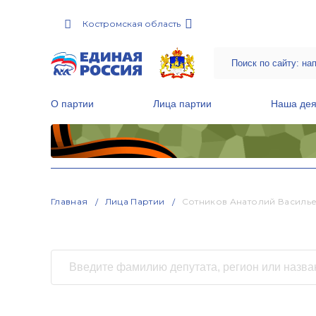
Костромская область
О партии
Лица партии
Наша дея
Местные общественные приемные Партии
Руководитель Региональной обще
Народная программа «Единой России»
Главная
Лица Партии
Сотников Анатолий Василь