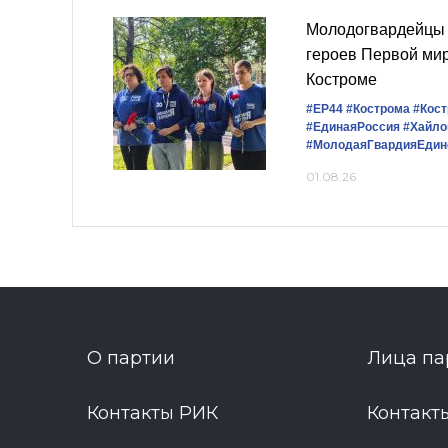
Молодогвардейцы 
героев Первой ми
Костроме
#ЕР44
#Кострома
#Кост
#‎ЕдинаяРоссия
#Хайло
#МолодаяГвардияЕдин
01.08.26
О партии
Лица па
Контакты РИК
Контакт