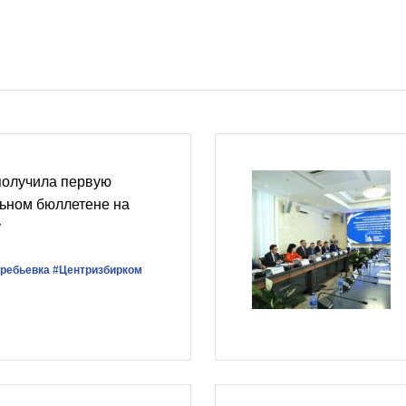
получила первую
льном бюллетене на
у
ребьевка
#Центризбирком