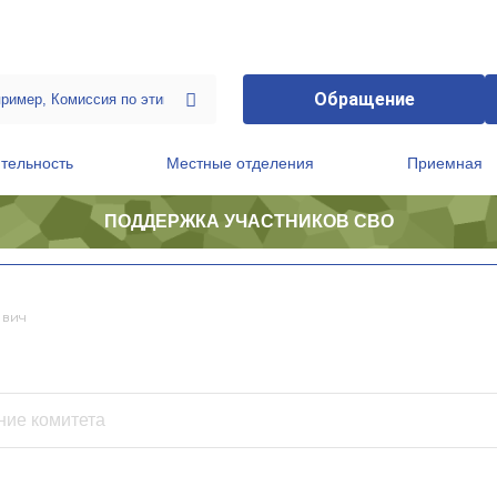
Обращение
тельность
Местные отделения
Приемная
ПОДДЕРЖКА УЧАСТНИКОВ СВО
ственной приемной Председателя Партии
Президиум регионального политического совета
евич