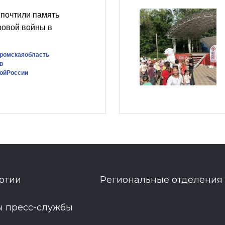
почтили память
ровой войны в
ромскаяобласть
в
ойРоссии
ртии
Региональные отделения
ы пресс-службы