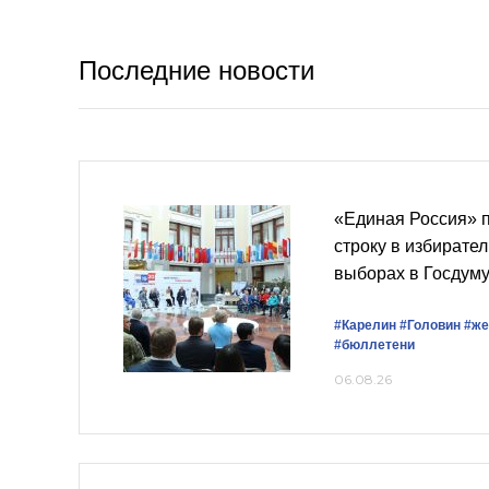
Последние новости
«Единая Россия» 
строку в избирате
выборах в Госдум
#Карелин
#Головин
#же
#бюллетени
06.08.26