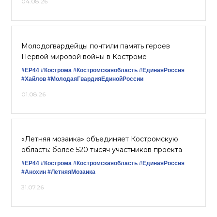
04.08.26
Молодогвардейцы почтили память героев
Первой мировой войны в Костроме
#ЕР44
#Кострома
#Костромскаяобласть
#‎ЕдинаяРоссия
#Хайлов
#МолодаяГвардияЕдинойРоссии
01.08.26
«Летняя мозаика» объединяет Костромскую
область: более 520 тысяч участников проекта
#ЕР44
#Кострома
#Костромскаяобласть
#ЕдинаяРоссия
#Анохин
#ЛетняяМозаика
31.07.26