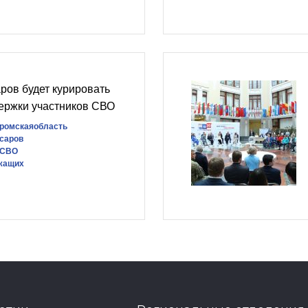
ров будет курировать
ержки участников СВО
ромскаяобласть
саров
вСВО
жащих