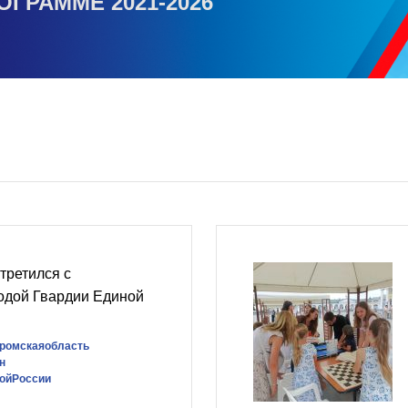
ОГРАММЕ 2021-2026
третился с
одой Гвардии Единой
ромскаяобласть
н
ойРоссии