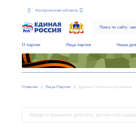
Костромская область
О партии
Лица партии
Наша дея
Местные общественные приемные Партии
Руководитель Региональной обще
Народная программа «Единой России»
Главная
Лица Партии
Дудина Светлана Юрьевна