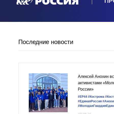
ПР
Последние новости
Алексей Анохин вс
активистами «Мол
России»
#ЕР44
#Кострома
#Кост
#‎ЕдинаяРоссия
#Анохи
#МолодаяГвардияЕдин
07.08.26