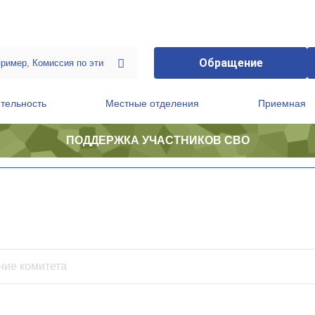
Обращение
тельность
Местные отделения
Приемная
ПОДДЕРЖКА УЧАСТНИКОВ СВО
ственной приемной Председателя Партии
Президиум регионального политического совета