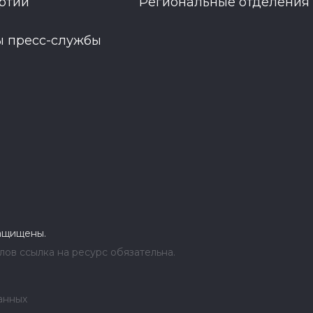
ртии
Региональные отделения
ы пресс-службы
защищены.
ов ссылка на ресурс обязательна.
анных