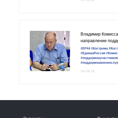
Владимир Комисса
направление подд
#ЕР44
#Кострома
#Кост
#‎ЕдинаяРоссия
#Комис
#поддержкаучастнико
#поддержкавоеннослу
06.08.26