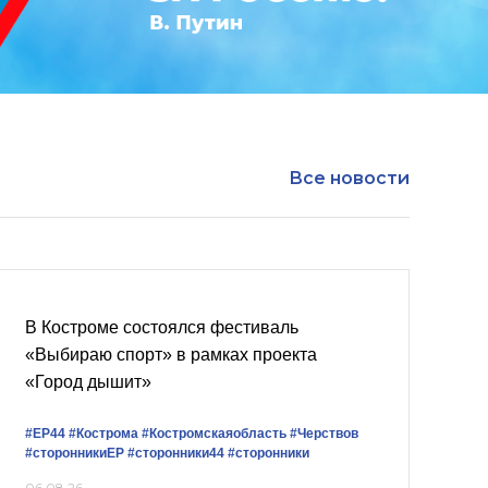
Все новости
В Костроме состоялся фестиваль
«Выбираю спорт» в рамках проекта
«Город дышит»
#ЕР44
#Кострома
#Костромскаяобласть
#Черствов
#сторонникиЕР
#сторонники44
#сторонники
06.08.26