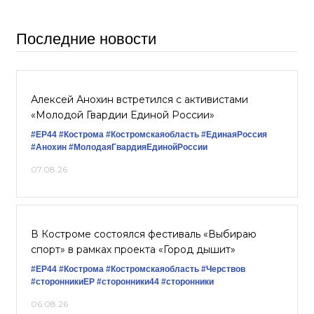
Последние новости
Алексей Анохин встретился с активистами
«Молодой Гвардии Единой России»
#ЕР44
#Кострома
#Костромскаяобласть
#‎ЕдинаяРоссия
#Анохин
#МолодаяГвардияЕдинойРоссии
07.08.26
В Костроме состоялся фестиваль «Выбираю
спорт» в рамках проекта «Город дышит»
#ЕР44
#Кострома
#Костромскаяобласть
#Черствов
#сторонникиЕР
#сторонники44
#сторонники
06.08.26