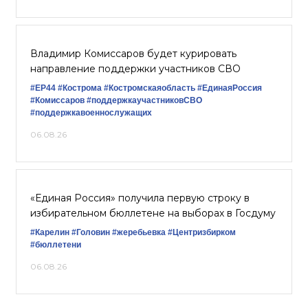
Владимир Комиссаров будет курировать
направление поддержки участников СВО
#ЕР44
#Кострома
#Костромскаяобласть
#‎ЕдинаяРоссия
#Комиссаров
#поддержкаучастниковСВО
#поддержкавоеннослужащих
06.08.26
«Единая Россия» получила первую строку в
избирательном бюллетене на выборах в Госдуму
#Карелин
#Головин
#жеребьевка
#Центризбирком
#бюллетени
06.08.26