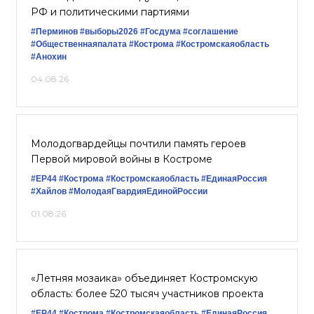
РФ и политическими партиями
#Перминов
#выборы2026
#Госдума
#соглашение
#Общественнаяпалата
#Кострома
#Костромскаяобласть
#Анохин
04.08.26
Молодогвардейцы почтили память героев
Первой мировой войны в Костроме
#ЕР44
#Кострома
#Костромскаяобласть
#‎ЕдинаяРоссия
#Хайлов
#МолодаяГвардияЕдинойРоссии
01.08.26
«Летняя мозаика» объединяет Костромскую
область: более 520 тысяч участников проекта
#ЕР44
#Кострома
#Костромскаяобласть
#ЕдинаяРоссия