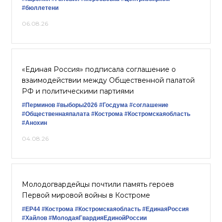
#бюллетени
06.08.26
«Единая Россия» подписала соглашение о
взаимодействии между Общественной палатой
РФ и политическими партиями
#Перминов
#выборы2026
#Госдума
#соглашение
#Общественнаяпалата
#Кострома
#Костромскаяобласть
#Анохин
04.08.26
Молодогвардейцы почтили память героев
Первой мировой войны в Костроме
#ЕР44
#Кострома
#Костромскаяобласть
#‎ЕдинаяРоссия
#Хайлов
#МолодаяГвардияЕдинойРоссии