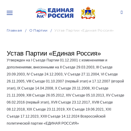
Главная
О Партии
Устав Партии «Единая Россия»
Устав Партии «Единая Россия»
Утвержден на I Съезде Партии
01.12.2001
с изменениями и
дополнениями, внесенными на II Съезде
29.03.2003
, III Съезде
20.09.2003
, IV Съезде
24.12.2003
, V Съезде
27.11.2004
, VI Съезде
26.11.2005
, VIII Съезде
01.10.2007
(первый этап) и
17.12.2007
(второй
этап), IX Съезде
14.04.2008
, Х Съезде
20.11.2008
, ХI Съезде
21.11.2009
, ХIII Съезде
26.05.2012
, ХIV Съезде
05.10.2013
, ХV Съезде
06.02.2016
(первый этап), XVII Съезде
23.12.2017
, XVIII Съезде
08.12.2018
, XIX Съезде
23.11.2019
, XX Съезде
19.06.2021
, XXI
Съезде
17.12.2023
, XXII Съезде
14.12.2024
Всероссийской
политической партии «ЕДИНАЯ РОССИЯ»