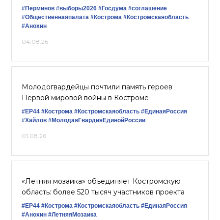
#Перминов
#выборы2026
#Госдума
#соглашение
#Общественнаяпалата
#Кострома
#Костромскаяобласть
#Анохин
04.08.26
Молодогвардейцы почтили память героев
Первой мировой войны в Костроме
#ЕР44
#Кострома
#Костромскаяобласть
#‎ЕдинаяРоссия
#Хайлов
#МолодаяГвардияЕдинойРоссии
01.08.26
«Летняя мозаика» объединяет Костромскую
область: более 520 тысяч участников проекта
#ЕР44
#Кострома
#Костромскаяобласть
#ЕдинаяРоссия
#Анохин
#ЛетняяМозаика