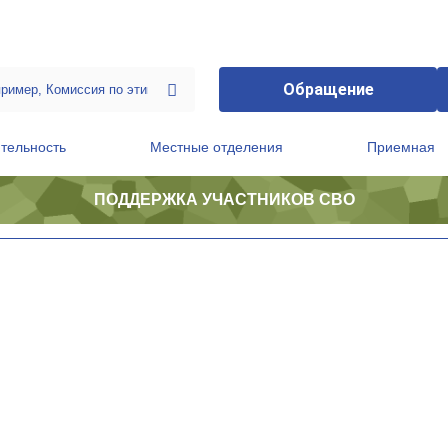
Обращение
тельность
Местные отделения
Приемная
ПОДДЕРЖКА УЧАСТНИКОВ СВО
ственной приемной Председателя Партии
Президиум регионального политического совета