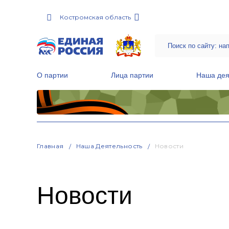
Костромская область
О партии
Лица партии
Наша дея
Местные общественные приемные Партии
Руководитель Региональной обще
Народная программа «Единой России»
Главная
Наша Деятельность
Новости
Новости