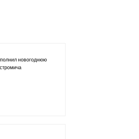
сполнил новогоднюю
остромича