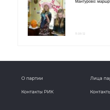
Мантурово: маршр
11.09.12
О партии
Лица па
Контакты РИК
Контакт