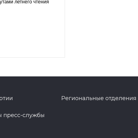
утами летнего чтения
ртии
Региональные отделения
ы пресс-службы