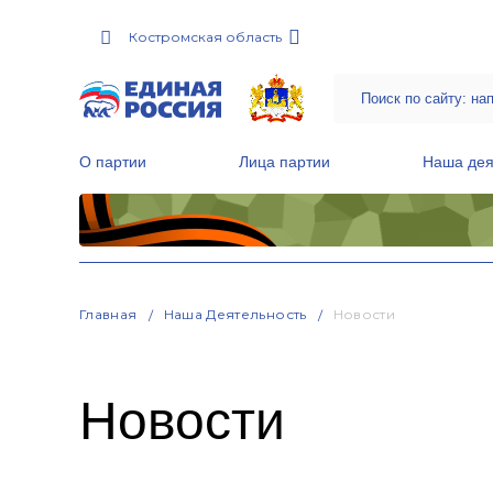
Костромская область
О партии
Лица партии
Наша дея
Местные общественные приемные Партии
Руководитель Региональной обще
Народная программа «Единой России»
Главная
Наша Деятельность
Новости
Новости