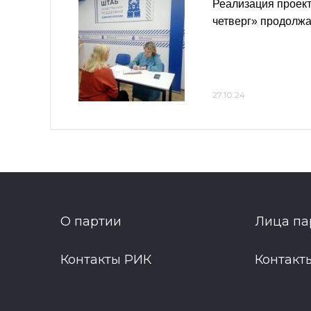
Реализация прое
четверг» продолжа
27.10.24
О партии
Лица па
Контакты РИК
Контакт