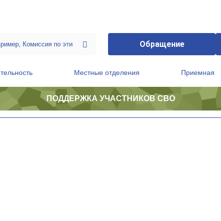
Обращение
тельность
Местные отделения
Приемная
ПОДДЕРЖКА УЧАСТНИКОВ СВО
ственной приемной Председателя Партии
Президиум регионального политического совета