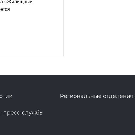
кта «Жилищный
ется
ртии
Региональные отделения
ы пресс-службы