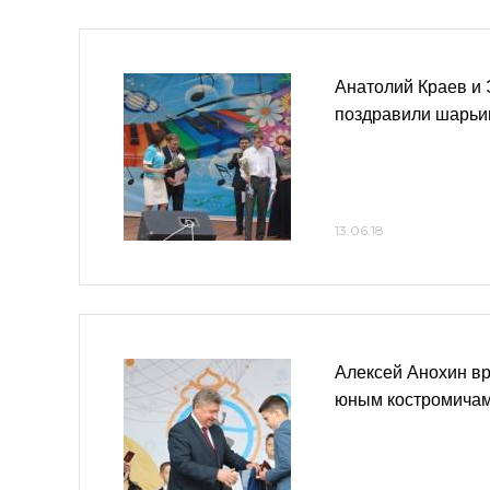
Анатолий Краев и
поздравили шарьи
13.06.18
Алексей Анохин в
юным костромича