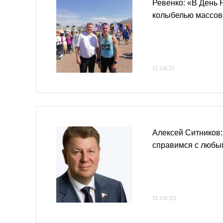
Ревенко: «В День 
колыбелью массов
12.06.21
Алексей Ситников
справимся с любы
13.06.20