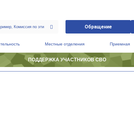
Обращение
тельность
Местные отделения
Приемная
ПОДДЕРЖКА УЧАСТНИКОВ СВО
ственной приемной Председателя Партии
Президиум регионального политического совета