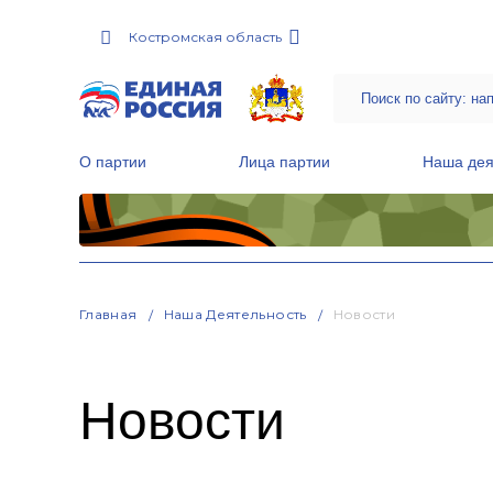
Костромская область
О партии
Лица партии
Наша дея
Местные общественные приемные Партии
Руководитель Региональной обще
Народная программа «Единой России»
Главная
Наша Деятельность
Новости
Новости