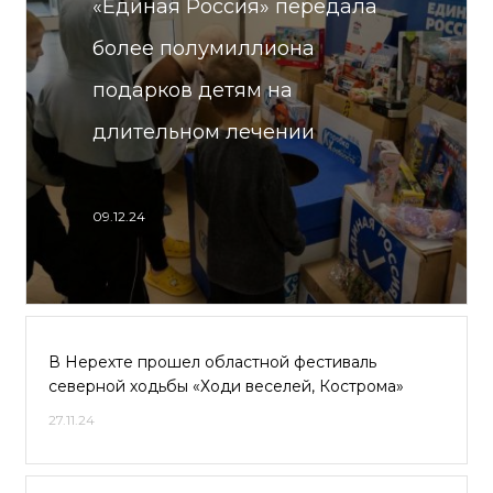
«Единая Россия» передала
более полумиллиона
подарков детям на
длительном лечении
09.12.24
В Нерехте прошел областной фестиваль
северной ходьбы «Ходи веселей, Кострома»
27.11.24