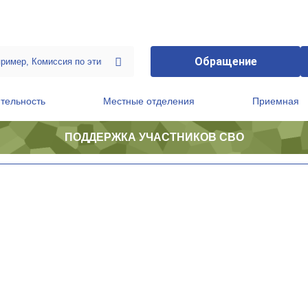
Обращение
тельность
Местные отделения
Приемная
ПОДДЕРЖКА УЧАСТНИКОВ СВО
ственной приемной Председателя Партии
Президиум регионального политического совета