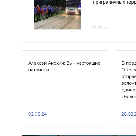
приграничных тер
14.08.24
Алексей Анохин: Вы - настоящие
В пре
патриоты
Отечес
отправ
волон
Едино
«Воло
02.08.24
28.02.