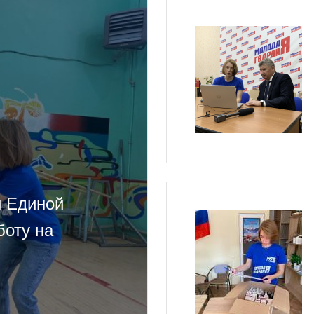
и Единой
боту на