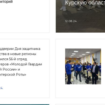
Курскую облас
риторий
12.08.24
ддверии Дня защитника
тва в новые регионы
ился 56-й отряд
теров «Молодой Гвардии
й России» и
нтерской Роты»
24