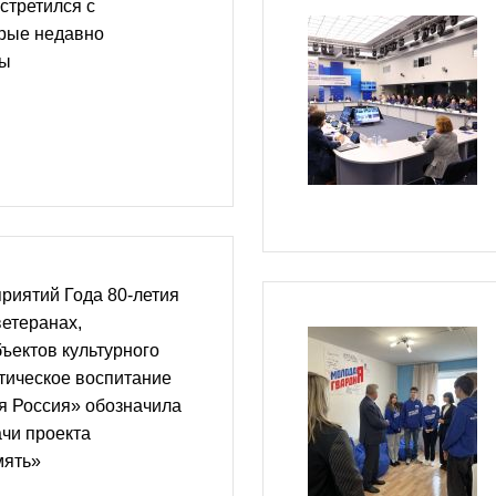
стретился с
орые недавно
пы
риятий Года 80-летия
ветеранах,
ъектов культурного
тическое воспитание
я Россия» обозначила
чи проекта
мять»