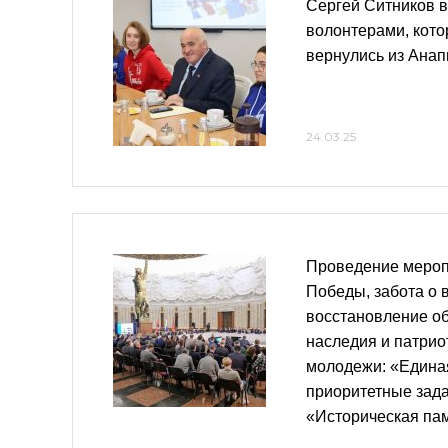
Сергей Ситников в
волонтерами, кот
вернулись из Ана
24.03.25
Проведение мероп
Победы, забота о 
восстановление об
наследия и патрио
молодежи: «Едина
приоритетные зада
«Историческая па