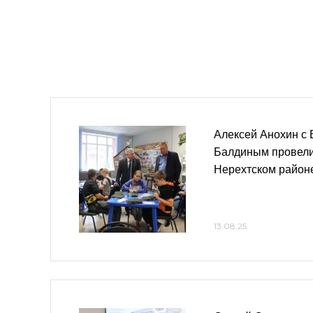
Алексей Анохин с
Балдиным провели 
Нерехтском район
13.08.25