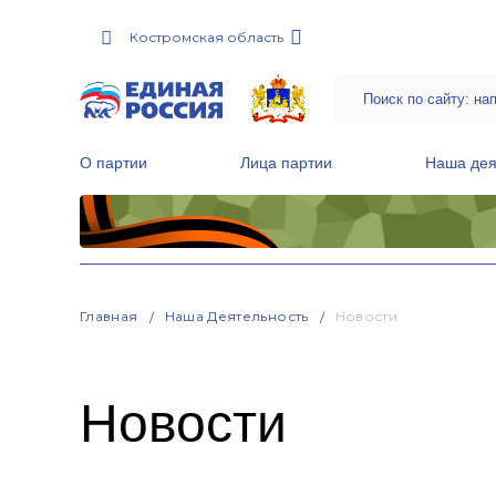
Костромская область
О партии
Лица партии
Наша дея
Местные общественные приемные Партии
Руководитель Региональной обще
Народная программа «Единой России»
Главная
Наша Деятельность
Новости
Новости