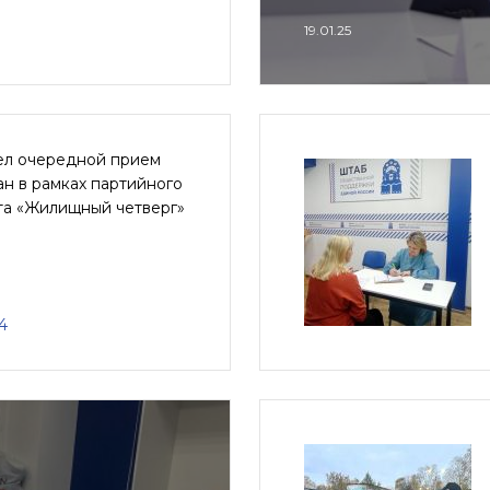
19.01.25
л очередной прием
н в рамках партийного
та «Жилищный четверг»
4