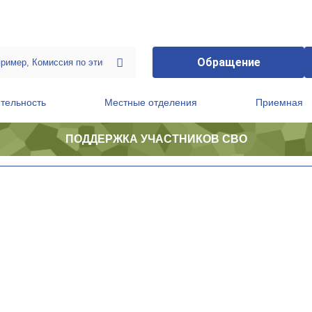
Обращение
тельность
Местные отделения
Приемная
ПОДДЕРЖКА УЧАСТНИКОВ СВО
ственной приемной Председателя Партии
Президиум регионального политического совета