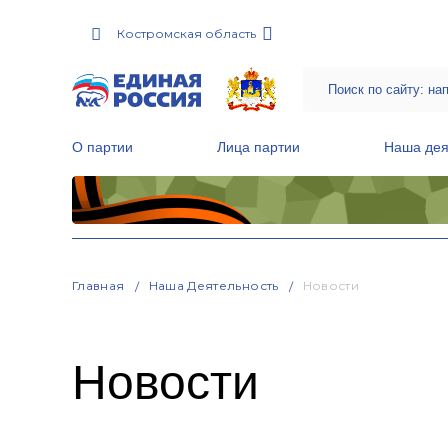
Костромская область
О партии
Лица партии
Наша дея
Местные общественные приемные Партии
Руководитель Региональной обще
Народная программа «Единой России»
Главная
Наша Деятельность
Новости
Новости