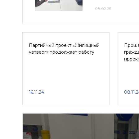
08.02.25
Партийный проект «Жилищный
Проше
четверг» продолжает работу
гражда
проек
16.11.24
08.11.2