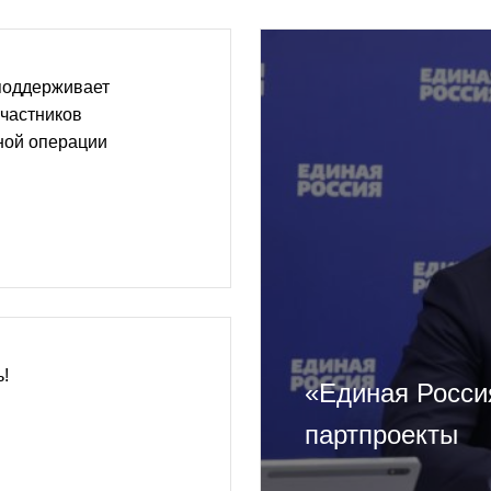
поддерживает
частников
ной операции
!
«Единая Росси
партпроекты