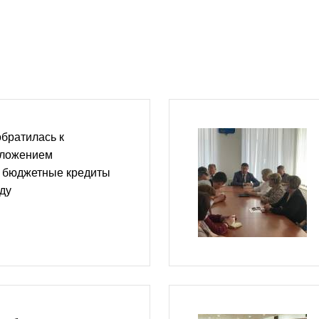
братилась к
дложением
ь бюджетные кредиты
оду