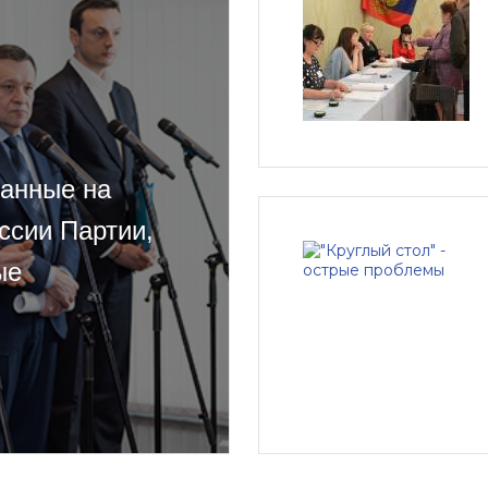
ванные на
ссии Партии,
ые