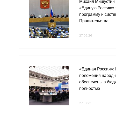
Михаил Мишустин 
«Единую Россию» 
программу и сист
Правительства
27.02.26
«Единая Россия»:
положения народн
обеспечены в бюд
полностью
27.10.22