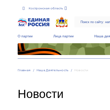
Костромская область
О партии
Лица партии
Наша дея
Местные общественные приемные Партии
Руководитель Региональной обще
Народная программа «Единой России»
Главная
Наша Деятельность
Новости
Новости