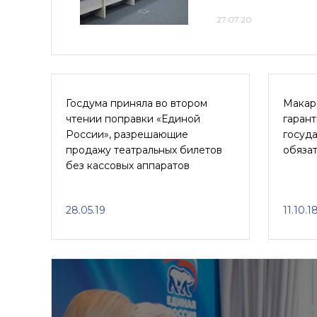
27.07.20
Госдума приняла во втором
Макар
чтении поправки «Единой
гаран
России», разрешающие
госуда
продажу театральных билетов
обязат
без кассовых аппаратов
28.05.19
11.10.1