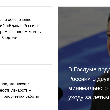
ов и обеспечение
ий: «Единая Россия»
ром, основном, чтении
о бюджета
В Госдуме под
России» о дву
т бюджетников и
минимального 
ности лекарств –
уходу за деть
 приоритетах работы