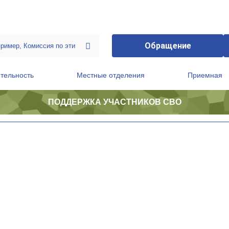
Обращение
тельность
Местные отделения
Приемная
ПОДДЕРЖКА УЧАСТНИКОВ СВО
ственной приемной Председателя Партии
Президиум регионального политического совета