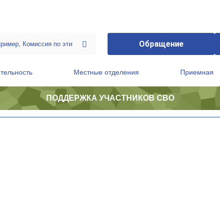
Обращение
тельность
Местные отделения
Приемная
ПОДДЕРЖКА УЧАСТНИКОВ СВО
ственной приемной Председателя Партии
Президиум регионального политического совета