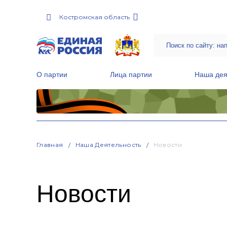
Костромская область
О партии
Лица партии
Наша дея
Местные общественные приемные Партии
Руководитель Региональной обще
Народная программа «Единой России»
Главная
Наша Деятельность
Новости
Новости