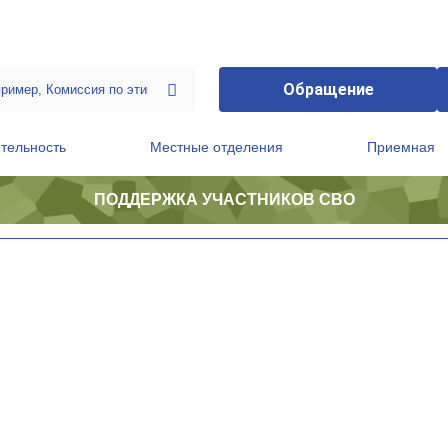
Обращение
тельность
Местные отделения
Приемная
ПОДДЕРЖКА УЧАСТНИКОВ СВО
ственной приемной Председателя Партии
Президиум регионального политического совета