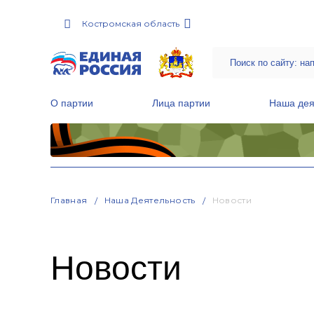
Костромская область
О партии
Лица партии
Наша дея
Местные общественные приемные Партии
Руководитель Региональной обще
Народная программа «Единой России»
Главная
Наша Деятельность
Новости
Новости