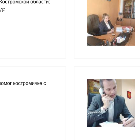
Костромской области:
ода
омог костромичке с