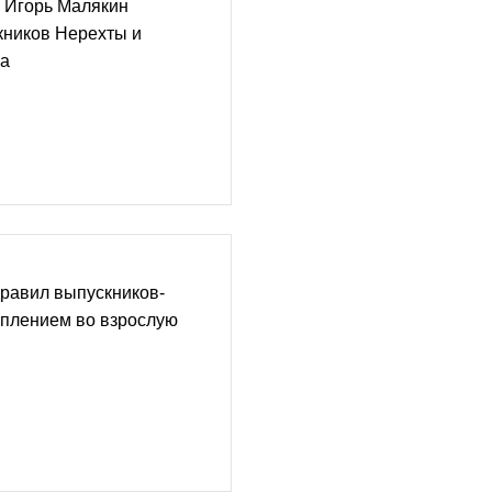
и Игорь Малякин
кников Нерехты и
на
равил выпускников-
уплением во взрослую