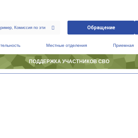
Обращение
тельность
Местные отделения
Приемная
ПОДДЕРЖКА УЧАСТНИКОВ СВО
ственной приемной Председателя Партии
Президиум регионального политического совета