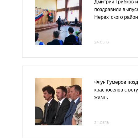
Дмитрий Грибков 
поздравили выпус
Нерехтского райо
24.05.18
Флун Гумеров позд
красноселов с вст
жизнь
24.05.18