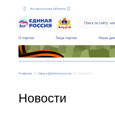
Костромская область
О партии
Лица партии
Наша дея
Местные общественные приемные Партии
Руководитель Региональной обще
Народная программа «Единой России»
Главная
Наша Деятельность
Новости
Новости