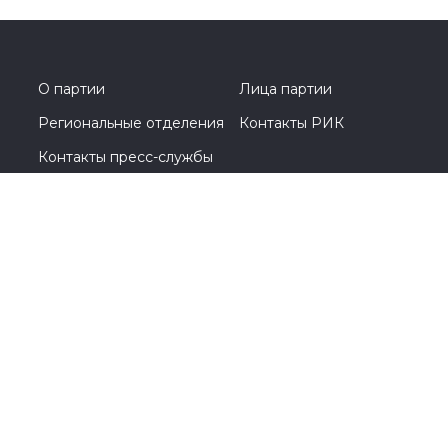
#Перминов
#выборы2026
#Госдума
#соглашение
#Общественнаяпалата
#Кострома
#Костромскаяобласть
#Анохин
О партии
Лица партии
Региональные отделения
Контакты РИК