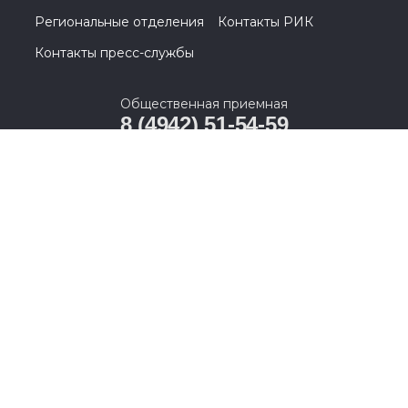
#ЕР44
#Кострома
#Костромскаяобласть
#ЕдинаяРоссия
#Анохин
#ЛетняяМозаика
О партии
Лица партии
Региональные отделения
Контакты РИК
Контакты пресс-службы
Общественная приемная
8 (4942) 51-54-59