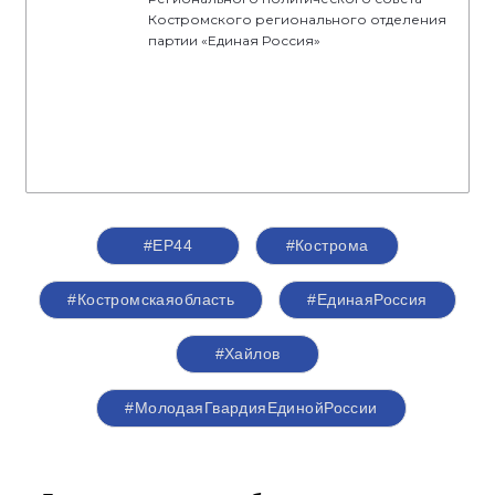
Костромского регионального отделения
партии «Единая Россия»
#ЕР44
#Кострома
#Костромскаяобласть
#‎ЕдинаяРоссия
#Хайлов
#МолодаяГвардияЕдинойРоссии