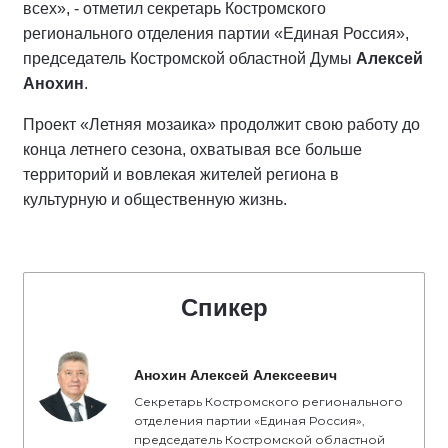
«Летняя мозаика» - это не просто серия
мероприятий, а важная часть нашей работы по
укреплению общественных связей, сохранению
традиций и созданию комфортной среды для
семейного отдыха. Мы видим, насколько
востребован проект: сотни тысяч жителей уже стали
его участниками. Особенно важно, что в этом году мы
усилили семейное направление - такие форматы
объединяют поколения и делают досуг по-
настоящему содержательным и доступным для
всех», - отметил секретарь Костромского
регионального отделения партии «Единая Россия»,
председатель Костромской областной Думы
Алексей
Анохин
.
Проект «Летняя мозаика» продолжит свою работу до