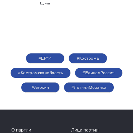
конца летнего сезона, охватывая все больше
территорий и вовлекая жителей региона в
культурную и общественную жизнь.
Спикер
Анохин Алексей Алексеевич
Секретарь Костромского регионального
отделения партии «Единая Россия»,
председатель Костромской областной
Думы