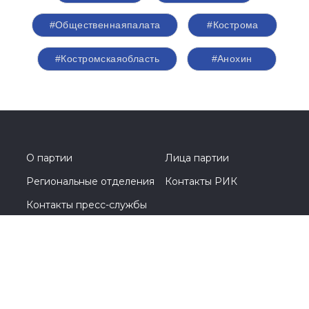
Комитета Совета Федерации по
Регламенту и организации парламентской
деятельности
#Перминов
#выборы2026
#Госдума
#соглашение
#Общественнаяпалата
#Кострома
#Костромскаяобласть
#Анохин