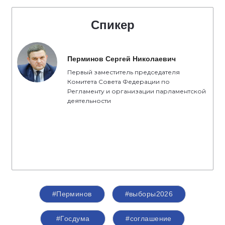
доверяют тем, кто честно трудится, кто открыт,
кто добросовестен перед нашими
избирателями. Это основные принципы, с
которыми партия «Единая Россия» вступает в
активную фазу избирательной кампании», -
отметил секретарь Костромского
регионального отделения партии «Единая
Россия», председатель Костромской областной
Думы
Алексей Анохин
.
Спикер
Перминов Сергей Николаевич
Первый заместитель председателя