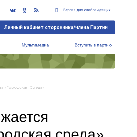
Версия для слабовидящих
Личный кабинет сторонника/члена Партии
Мультимедиа
Вступить в партию
Региональный исполнительный комитет
а «Городская Среда»
лжается
родская среда»