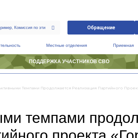
Обращение
тельность
Местные отделения
Приемная
ПОДДЕРЖКА УЧАСТНИКОВ СВО
ственной приемной Председателя Партии
Президиум регионального политического совета
Активными Темпами Продолжается Реализация Партийного Проект
ыми темпами продо
ийного проекта «Го