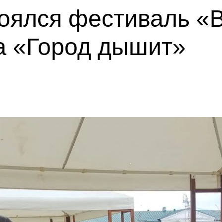
тоялся фестиваль «
а «Город дышит»