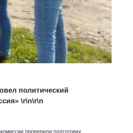
ровел политический
ия» \r\n\r\n
и комиссии проверили подготовку