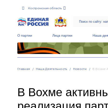
Костромская область
О партии
Лица партии
Наша дея
Местные общественные приемные Партии
Руководитель Региональной обще
Народная программа «Единой России»
Главная
Наша Деятельность
Новости
В Вохме 
В Вохме активн
реализация парт