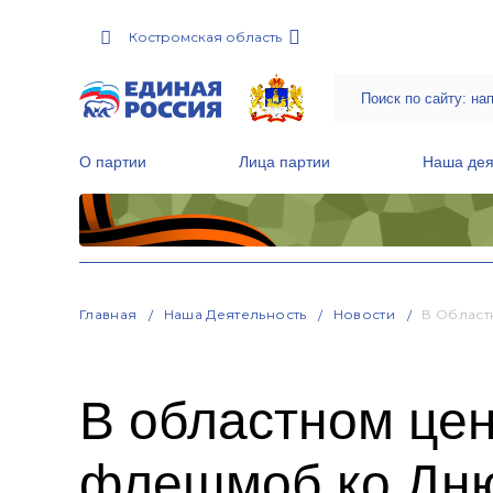
Костромская область
О партии
Лица партии
Наша дея
Местные общественные приемные Партии
Руководитель Региональной обще
Народная программа «Единой России»
Главная
Наша Деятельность
Новости
В Област
В областном це
флешмоб ко Дню