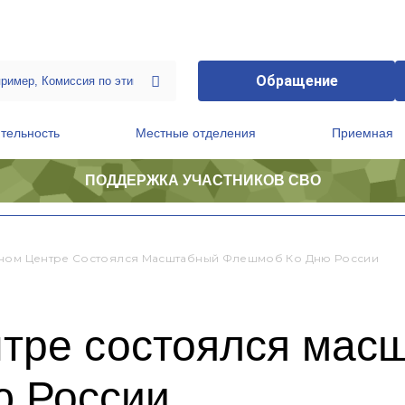
Обращение
тельность
Местные отделения
Приемная
ПОДДЕРЖКА УЧАСТНИКОВ СВО
ственной приемной Председателя Партии
Президиум регионального политического совета
ном Центре Состоялся Масштабный Флешмоб Ко Дню России
нтре состоялся мас
 России