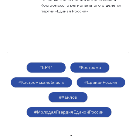
Костромского регионального отделения
партии «Единая Россия»
#ЕР44
#Кострома
#Костромскаяобласть
#‎ЕдинаяРоссия
#Хайлов
#МолодаяГвардияЕдинойРоссии