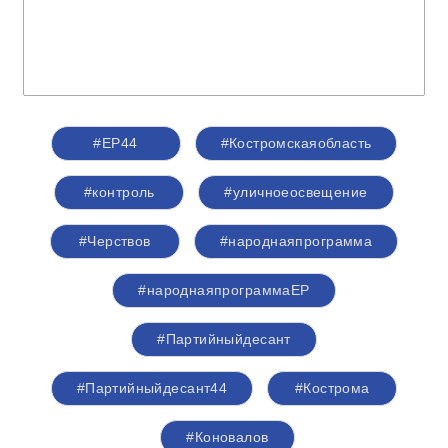
#ЕР44
#Костромскаяобласть
#контроль
#уличноеосвещение
#Черствов
#народнаяпрограмма
#народнаяпрограммаЕР
#Партийныйдесант
#Партийныйдесант44
#Кострома
#Коновалов