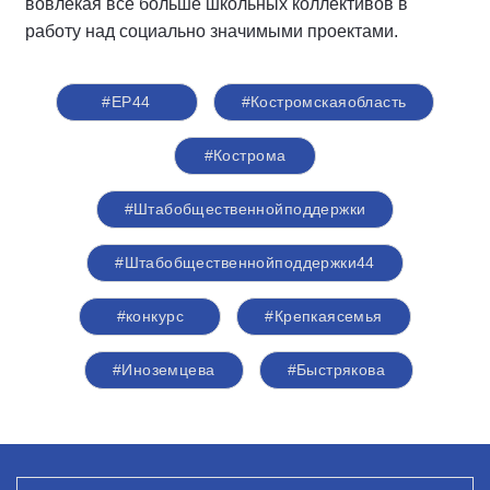
вовлекая все больше школьных коллективов в
работу над социально значимыми проектами.
#ЕР44
#Костромскаяобласть
#Кострома
#Штабобщественнойподдержки
#Штабобщественнойподдержки44
#конкурс
#Крепкаясемья
#Иноземцева
#Быстрякова