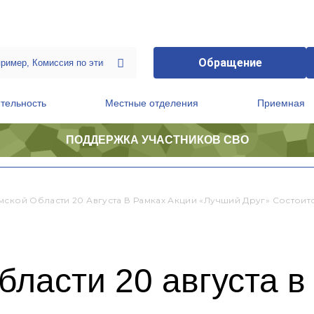
Обращение
тельность
Местные отделения
Приемная
ПОДДЕРЖКА УЧАСТНИКОВ СВО
ственной приемной Председателя Партии
Президиум регионального политического совета
мской Области 20 Августа В Рамках Акции «Лучший Друг» Состои
бласти 20 августа в