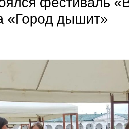
тоялся фестиваль «
а «Город дышит»