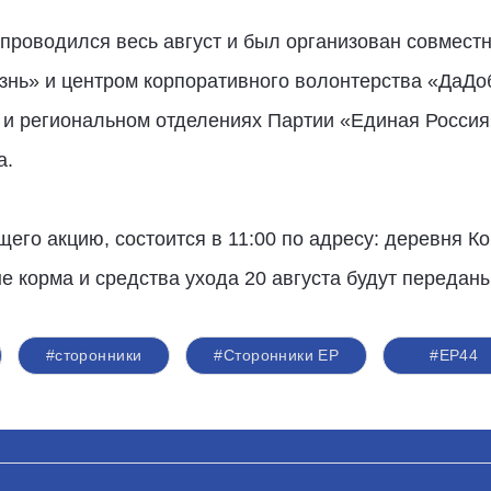
 проводился весь август и был организован совмест
нь» и центром корпоративного волонтерства «ДаДо
м и региональном отделениях Партии «Единая Росси
а.
го акцию, состоится в 11:00 по адресу: ​деревня К
е корма и средства ухода 20 августа будут передан
#сторонники
#Сторонники ЕР
#ЕР44