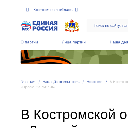
Костромская область
О партии
Лица партии
Наша дея
Местные общественные приемные Партии
Руководитель Региональной обще
Народная программа «Единой России»
Главная
Наша Деятельность
Новости
В Костро
«Право На Жизнь»
В Костромской о