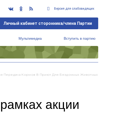
Версия для слабовидящих
Личный кабинет сторонника/члена Партии
Мультимедиа
Вступить в партию
Региональный исполнительный комитет
тся Передача Кормов В Приют Для Бездомных Животных
 рамках акции