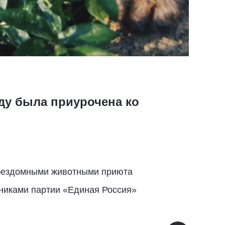
оду была приурочена ко
а бездомными животными приюта
нниками партии «Единая Россия»