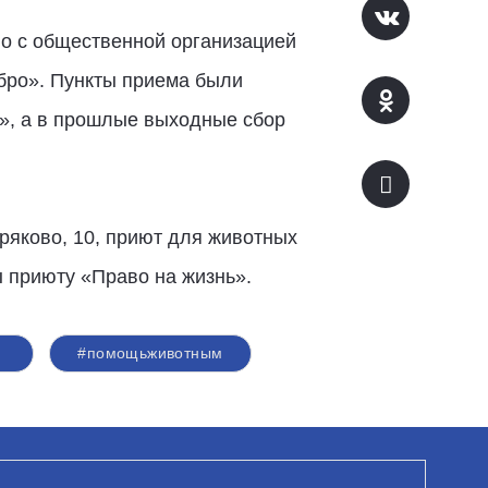
но с общественной организацией
бро». Пункты приема были
я», а в прошлые выходные сбор
оряково, 10, приют для животных
ы приюту «Право на жизнь».
#помощьживотным