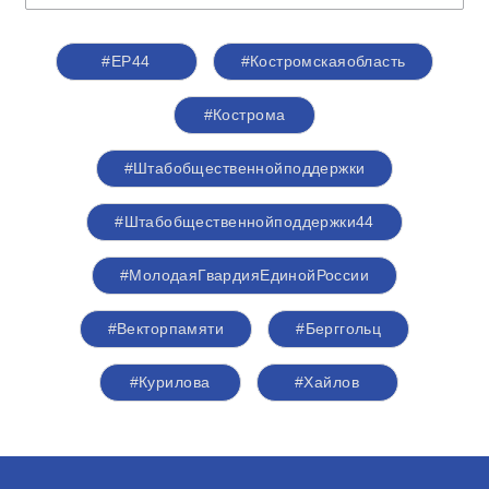
#ЕР44
#Костромскаяобласть
#Кострома
#Штабобщественнойподдержки
#Штабобщественнойподдержки44
#МолодаяГвардияЕдинойРоссии
#Векторпамяти
#Берггольц
#Курилова
#Хайлов