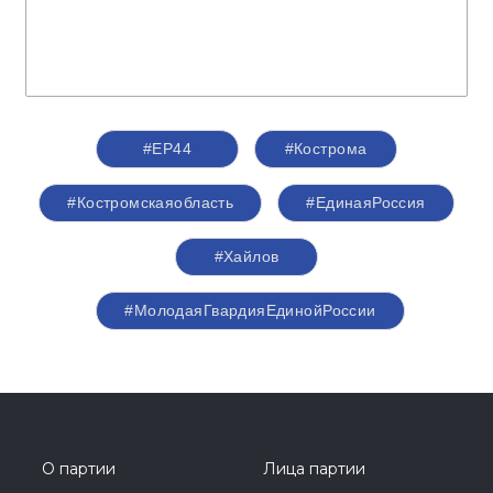
#ЕР44
#Кострома
#Костромскаяобласть
#‎ЕдинаяРоссия
#Хайлов
#МолодаяГвардияЕдинойРоссии
О партии
Лица партии