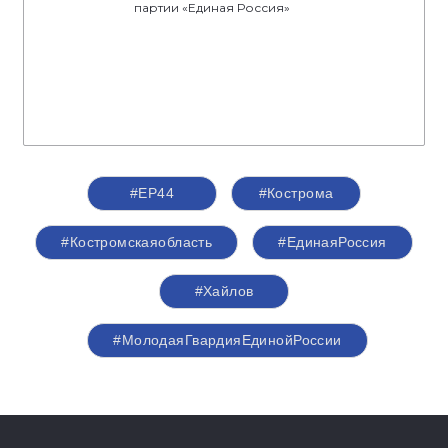
партии «Единая Россия»
#ЕР44
#Кострома
#Костромскаяобласть
#‎ЕдинаяРоссия
#Хайлов
#МолодаяГвардияЕдинойРоссии