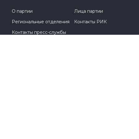
О партии
Лица партии
Региональные отделения
Контакты РИК
Контакты пресс-службы
Общественная приемная
8 (4942) 51-54-59
156 000, г. Кострома, ул. Симановского, д. 12 Г
© 2005-2026, Партия «Единая Россия». Все права защищены.
При полном или частичном использовании материалов