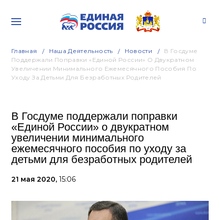
Главная
Наша Деятельность
Новости
В Госдуме
Поддержали Поправки «Единой России» О Двукратном
Увеличении Минимального Ежемесячного Пособия По
Уходу За Детьми Для Безработных Родителей
В Госдуме поддержали поправки
«Единой России» о двукратном
увеличении минимального
ежемесячного пособия по уходу за
детьми для безработных родителей
21 мая 2020,
15:06