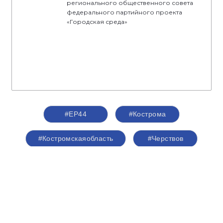
регионального общественного совета
федерального партийного проекта
«Городская среда»
#ЕР44
#Кострома
#Костромскаяобласть
#Черствов
#сторонникиЕР
#сторонники44
#сторонники