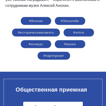
сотрудникам музея Алексей Анохин.
#Анохин
#Хинштейн
#историческаяпамять
#итоги
#конкурс
#музеи
#партпроект
Общественная приемная