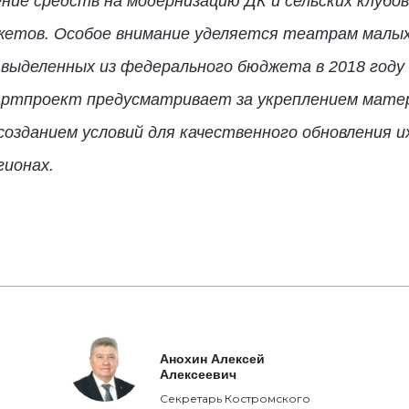
ие средств на модернизацию ДК и сельских клубов
жетов. Особое внимание уделяется театрам малых
 выделенных из федерального бюджета в 2018 году 
артпроект предусматривает за укреплением мате
созданием условий для качественного обновления и
гионах.
Анохин Алексей
Алексеевич
Секретарь Костромского