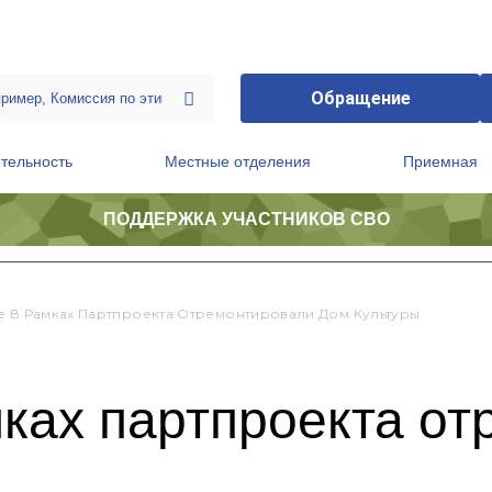
Обращение
тельность
Местные отделения
Приемная
ПОДДЕРЖКА УЧАСТНИКОВ СВО
ственной приемной Председателя Партии
Президиум регионального политического совета
е В Рамках Партпроекта Отремонтировали Дом Культуры
мках партпроекта о