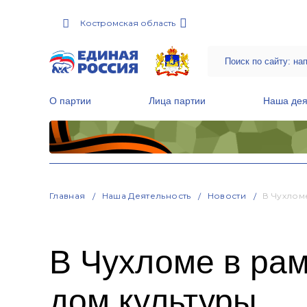
Костромская область
О партии
Лица партии
Наша дея
Местные общественные приемные Партии
Руководитель Региональной обще
Народная программа «Единой России»
Главная
Наша Деятельность
Новости
В Чухлом
В Чухломе в ра
дом культуры