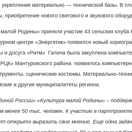
и укрепление материально — технической базы. В пл
, приобретение нового светового и звукового обору
 малой Родины» приняли участие 43 сельских клуба К
турном центре «Энергетик» появился новый хореогра
ры и досуга «Ритм» Галича была закуплена компьюте
«РЦК» Мантуровского района появилось компьютерно
трументы, сценические костюмы. Материально-техни
ские и другие муниципалитеты региона.
иной России» «Культура малой Родины» – поддержк
ем менее 50 тыс. человек. К участию в партпроек
т открыто выразить свое мнение. Еще одна зада