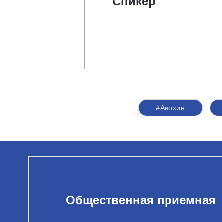
Спикер
#Анохин
Общественная приемная