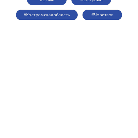
#Костромскаяобласть
#Черствов
#сторонникиЕР
#сторонники44
#сторонники
О партии
Лица партии
Региональные отделения
Контакты РИК
Контакты пресс-службы
Общественная приемная
8 (4942) 51-54-59