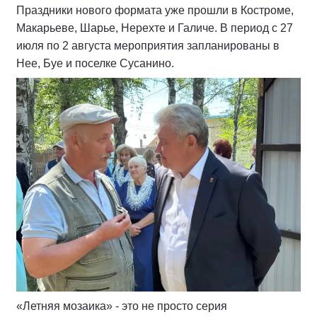
В 2026 году проект получил новое развитие. В
программу фестиваля включен формат семейных
праздников, ориентированных на совместный досуг
детей и родителей. В рамках этих мероприятий
проводятся анимационные программы,
интерактивные игры, семейные конкурсы,
настольные и подвижные активности.
Праздники нового формата уже прошли в Костроме,
Макарьеве, Шарье, Нерехте и Галиче. В период с 27
июля по 2 августа мероприятия запланированы в
Нее, Буе и поселке Сусанино.