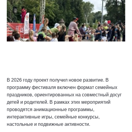
прошли яркие и масштабные события. В Галиче
состоялись Праздник «Город у синего озера»,
областной фестиваль «Дорогами народных
традиций» и народное гуляние «Емелина щука». В
Вохме прошел I Всероссийский литературный
фестиваль имени Л.Н. Попова, а в Мантурово - рок-
фестиваль «Все свои».