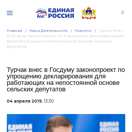
Главная
Наша Деятельность
Новости
Турчак Внес
В Госдуму Законопроект По Упрощению Декларирования
Для Работающих На Непостоянной Основе Сельских
Депутатов
Турчак внес в Госдуму законопроект по
упрощению декларирования для
работающих на непостоянной основе
сельских депутатов
04 апреля 2019,
13:30