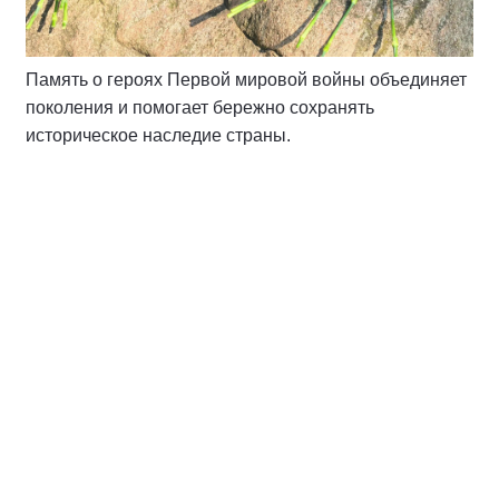
Память о героях Первой мировой войны объединяет
поколения и помогает бережно сохранять
историческое наследие страны.
Спикер
Хайлов Антон Алексеевич
Депутат Думы города Костромы,
руководитель Костромского
регионального отделения ВОО «Молодая
Гвардия Единой России», заместитель
секретаря Костромского регионального
отделения партии «Единая Россия» по
работе с молодежью, член Президиума