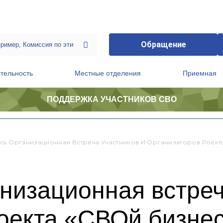
Обращение
тельность
Местные отделения
Приемная
ПОДДЕРЖКА УЧАСТНИКОВ СВО
ственной приемной Председателя Партии
Президиум регионального политического совета
сь Организационная Встреча Участников И Организаторов Роект
низационная встреч
роекта «СВОй бизне