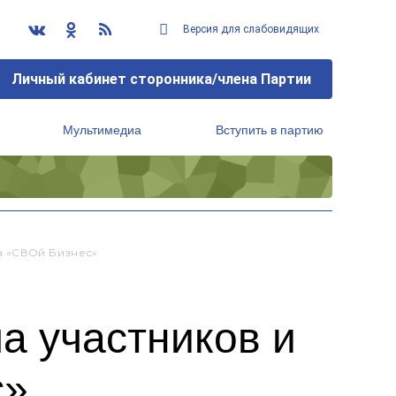
Версия для слабовидящих
Личный кабинет сторонника/члена Партии
Мультимедиа
Вступить в партию
Региональный исполнительный комитет
а «СВОй Бизнес»
а участников и
с»