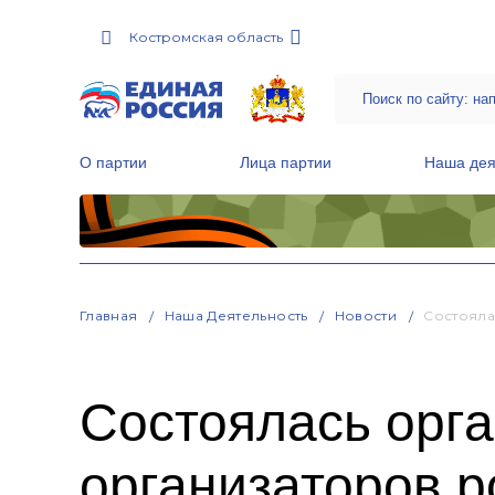
Костромская область
О партии
Лица партии
Наша дея
Местные общественные приемные Партии
Руководитель Региональной обще
Народная программа «Единой России»
Главная
Наша Деятельность
Новости
Состояла
Состоялась орга
организаторов 