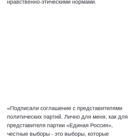
Документ закрепляет основные принципы
свободных, честных и справедливых выборов,
основанных на открытости, взаимном
уважении и ответственности всех участников
избирательного процесса.
Особенно важно, чтобы все политические
партии вели свою работу в строгом
соответствии с действующим
законодательством и общепринятыми
нравственно-этическими нормами.