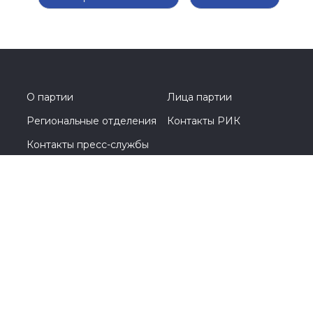
#Перминов
#выборы2026
#Госдума
#соглашение
#Общественнаяпалата
#Кострома
#Костромскаяобласть
#Анохин
О партии
Лица партии