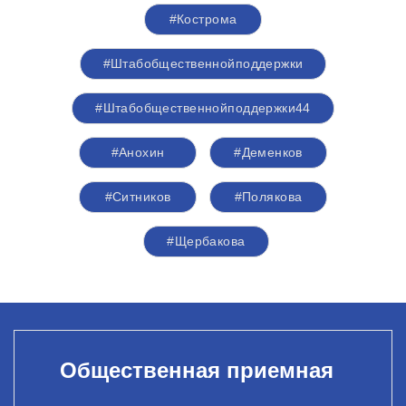
#Кострома
#Штабобщественнойподдержки
#Штабобщественнойподдержки44
#Анохин
#Деменков
#Ситников
#Полякова
#Щербакова
Общественная приемная