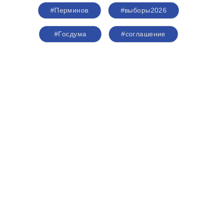
#Перминов
#выборы2026
#Госдума
#соглашение
#Общественнаяпалата
#Кострома
#Костромскаяобласть
#Анохин
О партии
Лица партии
Региональные отделения
Контакты РИК
Контакты пресс-службы
Общественная приемная