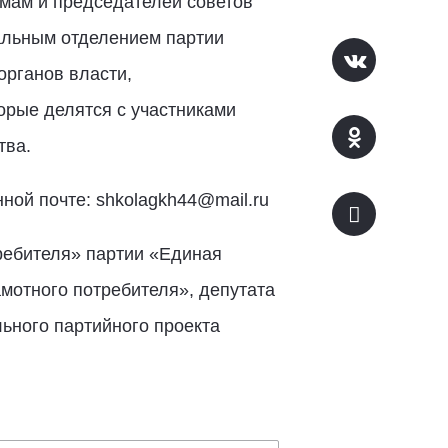
мам и председателей советов
альным отделением партии
органов власти,
торые делятся с участниками
тва.
нной почте:
shkolagkh44@mail.ru
ребителя»
партии «Единая
мотного потребителя», депутата
льного партийного
проекта