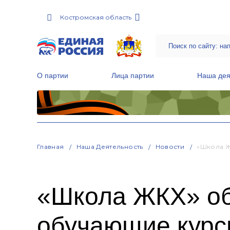
Костромская область
О партии
Лица партии
Наша дея
Местные общественные приемные Партии
Руководитель Региональной обще
Народная программа «Единой России»
Главная
Наша Деятельность
Новости
«Школа Ж
«Школа ЖКХ» об
обучающие курс