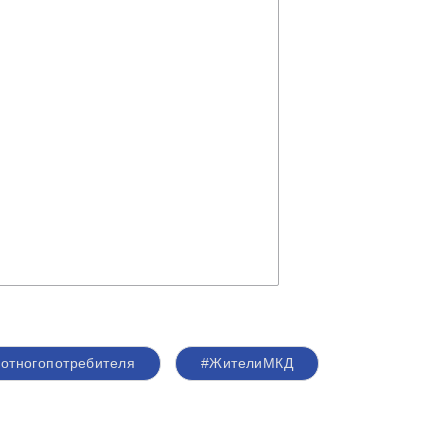
отногопотребителя
#ЖителиМКД