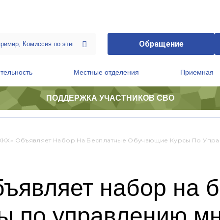
Обращение
тельность
Местные отделения
Приемная
ПОДДЕРЖКА УЧАСТНИКОВ СВО
ственной приемной Председателя Партии
Президиум регионального политического совета
КХ» Объявляет Набор На Бесплатные Обучающие Курсы По Упр
ъявляет набор на 
ы по управлению м