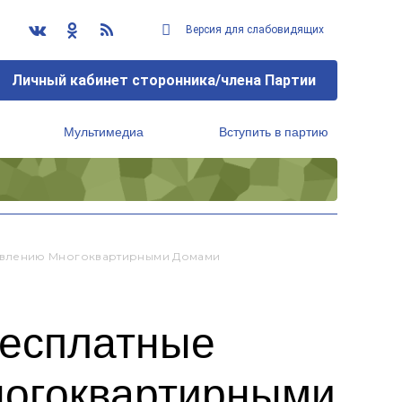
Версия для слабовидящих
Личный кабинет сторонника/члена Партии
Мультимедиа
Вступить в партию
Региональный исполнительный комитет
авлению Многоквартирными Домами
бесплатные
ногоквартирными