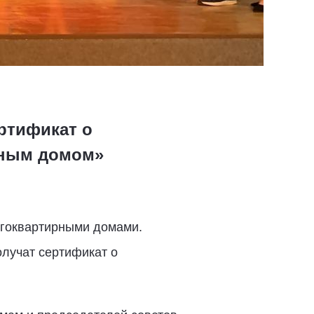
ертификат о
рным домом»
гоквартирными домами.
олучат сертификат о