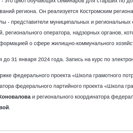
- это цикл обучающих семинаров для старших по до
ваний региона. Он реализуется Костромским регион
лы -
представители муниципальных и
региональных 
й,
регионального оператора, надзорных органов
, ко
нформацией о сфере жилищно-коммунального хозяйс
ся
до 31 января 2024 года.
Запись на курс по электро
ержке федерального проекта «Школа
грамотного пот
натора федерального партийного проекта «Школа гра
Коновалова
и
регионального координатора федера
вой
.