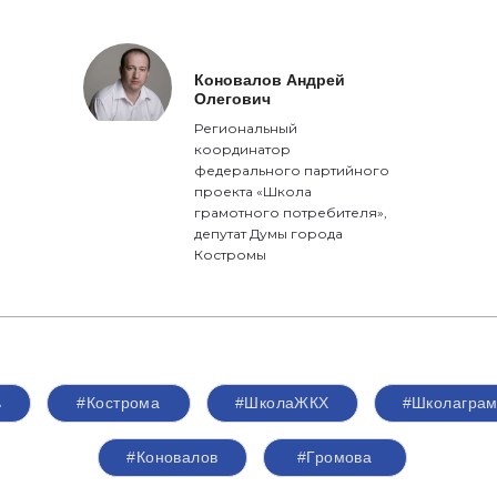
Коновалов Андрей
Олегович
Региональный
координатор
федерального партийного
проекта «Школа
грамотного потребителя»,
депутат Думы города
Костромы
ь
#Кострома
#ШколаЖКХ
#Школаграм
#Коновалов
#Громова