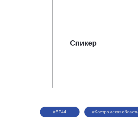
Спикер
#ЕР44
#Костромскаяобласт