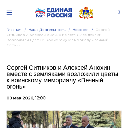
Главная
Наша Деятельность
Новости
Сергей
Ситников И Алексей Анохин Вместе С Земляками
Возложили Цветы К Воинскому Мемориалу «Вечный
Огонь»
Сергей Ситников и Алексей Анохин
вместе с земляками возложили цветы
к воинскому мемориалу «Вечный
огонь»
09 мая 2026,
12:00