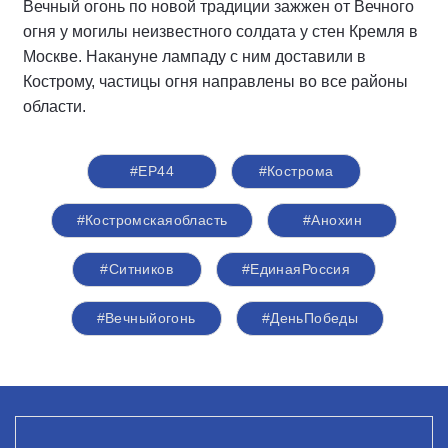
Вечный огонь по новой традиции зажжен от Вечного
огня у могилы неизвестного солдата у стен Кремля в
Москве. Накануне лампаду с ним доставили в
Кострому, частицы огня направлены во все районы
области.
#ЕР44
#Кострома
#Костромскаяобласть
#Анохин
#Ситников
#ЕдинаяРоссия
#Вечныйогонь
#ДеньПобеды