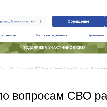
Обращение
тельность
Местные отделения
Приемная
ПОДДЕРЖКА УЧАСТНИКОВ СВО
ственной приемной Председателя Партии
Президиум регионального политического совета
Группа По Вопросам СВО Разработала Единый Стандарт Регионал
 по вопросам СВО р