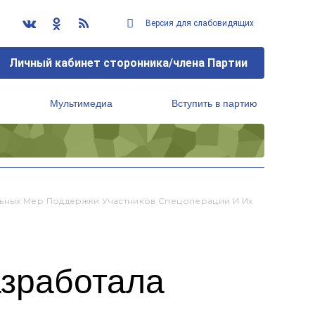
Версия для слабовидящих
Личный кабинет сторонника/члена Партии
Мультимедиа
Вступить в партию
Региональный исполнительный комитет
ьных Мер Поддержки Участников Спецоперации И Их
азработала