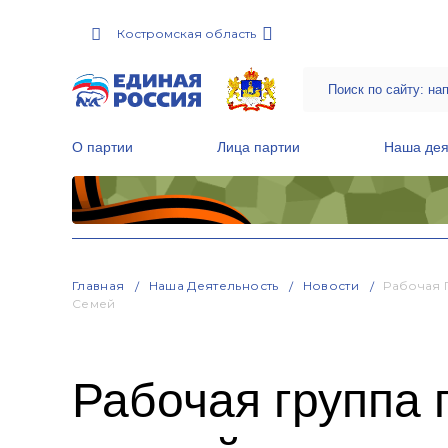
Костромская область
О партии
Лица партии
Наша дея
Местные общественные приемные Партии
Руководитель Региональной обще
Народная программа «Единой России»
Главная
Наша Деятельность
Новости
Рабочая 
Семей
Рабочая группа