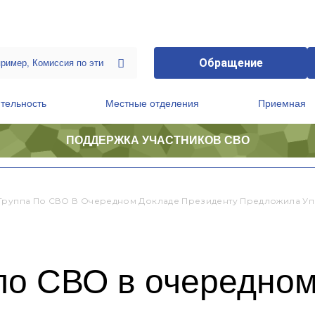
Обращение
тельность
Местные отделения
Приемная
ПОДДЕРЖКА УЧАСТНИКОВ СВО
ственной приемной Председателя Партии
Президиум регионального политического совета
Группа По СВО В Очередном Докладе Президенту Предложила У
 по СВО в очередно