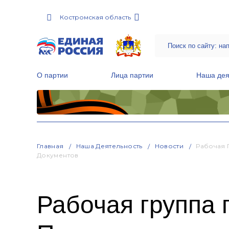
Костромская область
О партии
Лица партии
Наша дея
Местные общественные приемные Партии
Руководитель Региональной обще
Народная программа «Единой России»
Главная
Наша Деятельность
Новости
Рабочая 
Документов
Рабочая группа