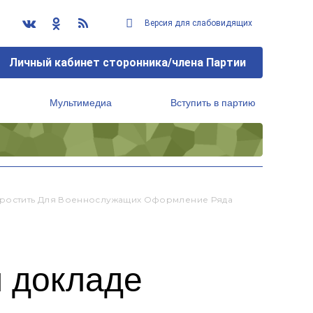
Версия для слабовидящих
Личный кабинет сторонника/члена Партии
Мультимедиа
Вступить в партию
Региональный исполнительный комитет
простить Для Военнослужащих Оформление Ряда
м докладе